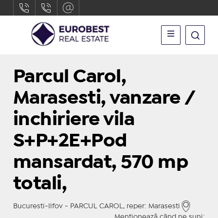
Parcul Carol,
Marasesti, vanzare /
inchiriere vila
S+P+2E+Pod
mansardat, 570 mp
totali,
Bucuresti-Ilfov - PARCUL CAROL, reper: Marasesti
Menționează când ne suni: