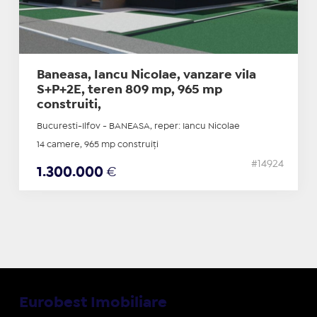
Baneasa, Iancu Nicolae, vanzare vila
S+P+2E, teren 809 mp, 965 mp
construiti,
Bucuresti-Ilfov - BANEASA, reper: Iancu Nicolae
14 camere, 965 mp construiți
#14924
1.300.000
€
Eurobest Imobiliare