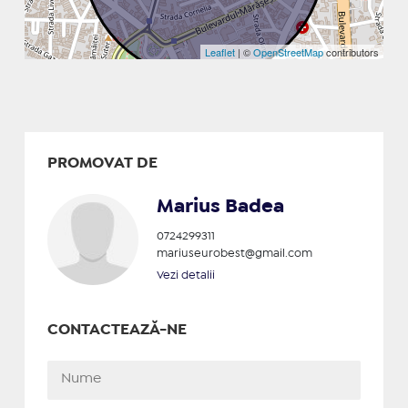
Leaflet
| ©
OpenStreetMap
contributors
PROMOVAT DE
Marius Badea
0724299311
mariuseurobest@gmail.com
Vezi detalii
CONTACTEAZĂ-NE