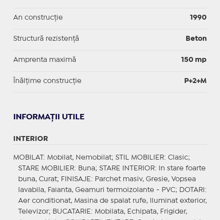
An construcție
1990
Structură rezistență
Beton
Amprenta maximă
150 mp
Înălțime construcție
P+2+M
INFORMAŢII UTILE
INTERIOR
MOBILAT
: Mobilat, Nemobilat;
STIL MOBILIER
: Clasic;
STARE MOBILIER
: Buna;
STARE INTERIOR
: In stare foarte
buna, Curat;
FINISAJE
: Parchet masiv, Gresie, Vopsea
lavabila, Faianta, Geamuri termoizolante - PVC;
DOTARI
:
Aer conditionat, Masina de spalat rufe, Iluminat exterior,
Televizor;
BUCATARIE
: Mobilata, Echipata, Frigider,