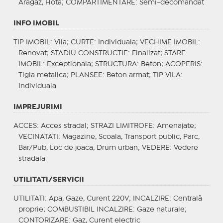
Aragaz, Hota;
COMPARTIMENTARE
: Semi-decomandat
INFO IMOBIL
TIP IMOBIL
: Vila;
CURTE
: Individuala;
VECHIME IMOBIL
:
Renovat;
STADIU CONSTRUCTIE
: Finalizat;
STARE
IMOBIL
: Exceptionala;
STRUCTURA
: Beton;
ACOPERIS
:
Tigla metalica;
PLANSEE
: Beton armat;
TIP VILA
:
Individuala
IMPREJURIMI
ACCES
: Acces stradal;
STRAZI LIMITROFE
: Amenajate;
VECINATATI
: Magazine, Scoala, Transport public, Parc,
Bar/Pub, Loc de joaca, Drum urban;
VEDERE
: Vedere
stradala
UTILITATI/SERVICII
UTILITATI
: Apa, Gaze, Curent 220V;
INCALZIRE
: Centrală
proprie;
COMBUSTIBIL INCALZIRE
: Gaze naturale;
CONTORIZARE
: Gaz, Curent electric