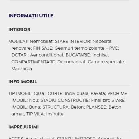
INFORMAŢII UTILE
INTERIOR
MOBILAT
: Nemobilat;
STARE INTERIOR
: Necesita
renovare;
FINISAJE
: Geamuri termoizolante - PVC;
DOTARI
: Aer conditionat;
BUCATARIE
: Inchisa;
COMPARTIMENTARE
: Decomandat;
Camere speciale
:
Mansarda
INFO IMOBIL
TIP IMOBIL
: Casa ;
CURTE
: Individuala, Pavata;
VECHIME
IMOBIL
: Nou;
STADIU CONSTRUCTIE
: Finalizat;
STARE
IMOBIL
: Buna;
STRUCTURA
: Beton;
PLANSEE
: Beton
armat;
TIP VILA
: Insiruite
IMPREJURIMI
ACCES
: Acces stradal;
STRAZI LIMITROFE
: Amenajate;