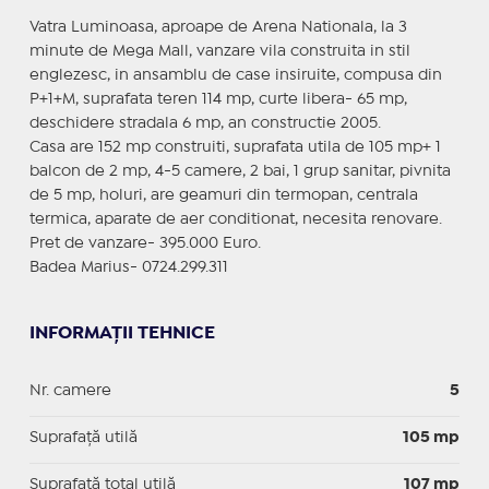
Vatra Luminoasa, aproape de Arena Nationala, la 3
minute de Mega Mall, vanzare vila construita in stil
englezesc, in ansamblu de case insiruite, compusa din
P+1+M, suprafata teren 114 mp, curte libera- 65 mp,
deschidere stradala 6 mp, an constructie 2005.
Casa are 152 mp construiti, suprafata utila de 105 mp+ 1
balcon de 2 mp, 4-5 camere, 2 bai, 1 grup sanitar, pivnita
de 5 mp, holuri, are geamuri din termopan, centrala
termica, aparate de aer conditionat, necesita renovare.
Pret de vanzare- 395.000 Euro.
Badea Marius- 0724.299.311
INFORMAȚII TEHNICE
Nr. camere
5
Suprafaţă utilă
105 mp
Suprafaţă total utilă
107 mp