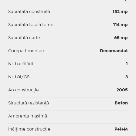
Suprafaţă construită
152 mp
Suprafață totală teren
114 mp
Suprafaţă curte
65 mp
Compartimentare
Decomandat
Nr. bucătării
1
Nr. băi/GS
3
An construcție
2005
Structură rezistență
Beton
Amprenta maximă
-
Înălțime construcție
P+1+M