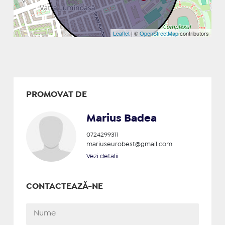
Leaflet
| ©
OpenStreetMap
contributors
PROMOVAT DE
Marius Badea
0724299311
mariuseurobest@gmail.com
Vezi detalii
CONTACTEAZĂ-NE