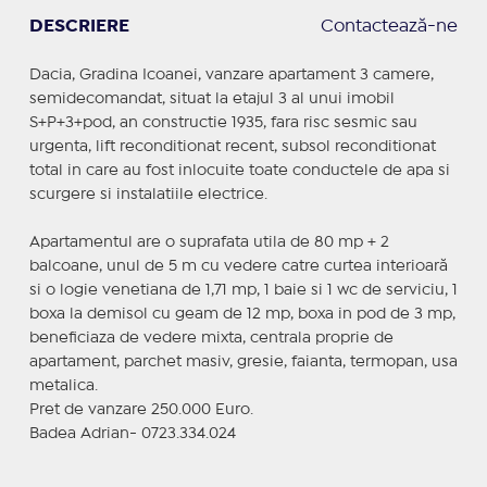
DESCRIERE
Contactează-ne
Dacia, Gradina Icoanei, vanzare apartament 3 camere,
semidecomandat, situat la etajul 3 al unui imobil
S+P+3+pod, an constructie 1935, fara risc sesmic sau
urgenta, lift reconditionat recent, subsol reconditionat
total in care au fost inlocuite toate conductele de apa si
scurgere si instalatiile electrice.
Apartamentul are o suprafata utila de 80 mp + 2
balcoane, unul de 5 m cu vedere catre curtea interioară
si o logie venetiana de 1,71 mp, 1 baie si 1 wc de serviciu, 1
boxa la demisol cu geam de 12 mp, boxa in pod de 3 mp,
beneficiaza de vedere mixta, centrala proprie de
apartament, parchet masiv, gresie, faianta, termopan, usa
metalica.
Pret de vanzare 250.000 Euro.
Badea Adrian- 0723.334.024