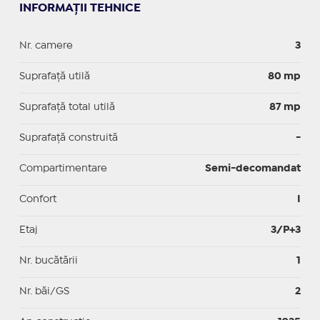
INFORMAȚII TEHNICE
Nr. camere
3
Suprafaţă utilă
80 mp
Suprafaţă total utilă
87 mp
Suprafaţă construită
-
Compartimentare
Semi-decomandat
Confort
I
Etaj
3/P+3
Nr. bucătării
1
Nr. băi/GS
2