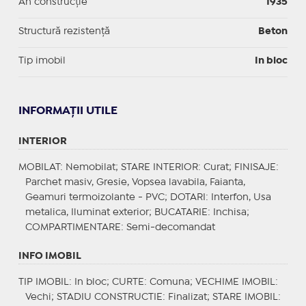
An construcție
1935
Structură rezistență
Beton
Tip imobil
In bloc
INFORMAŢII UTILE
INTERIOR
MOBILAT
: Nemobilat;
STARE INTERIOR
: Curat;
FINISAJE
:
Parchet masiv, Gresie, Vopsea lavabila, Faianta,
Geamuri termoizolante - PVC;
DOTARI
: Interfon, Usa
metalica, Iluminat exterior;
BUCATARIE
: Inchisa;
COMPARTIMENTARE
: Semi-decomandat
INFO IMOBIL
TIP IMOBIL
: In bloc;
CURTE
: Comuna;
VECHIME IMOBIL
:
Vechi;
STADIU CONSTRUCTIE
: Finalizat;
STARE IMOBIL
: