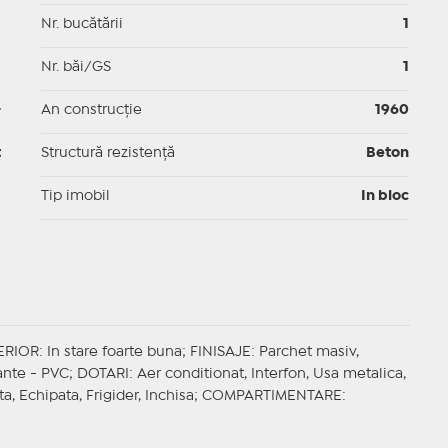
p
Nr. bucătării
1
p
Nr. băi/GS
1
-
An construcție
1960
t
Structură rezistență
Beton
I
Tip imobil
In bloc
ERIOR
: In stare foarte buna;
FINISAJE
: Parchet masiv,
ante - PVC;
DOTARI
: Aer conditionat, Interfon, Usa metalica,
ta, Echipata, Frigider, Inchisa;
COMPARTIMENTARE
: