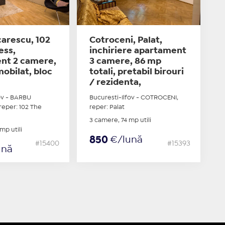
arescu, 102
Cotroceni, Palat,
ess,
inchiriere apartament
nt 2 camere,
3 camere, 86 mp
obilat, bloc
totali, pretabil birouri
/ rezidenta,
ov - BARBU
Bucuresti-Ilfov - COTROCENI,
eper: 102 The
reper: Palat
3 camere, 74 mp utili
mp utili
850
€/lună
#15400
#15393
ună