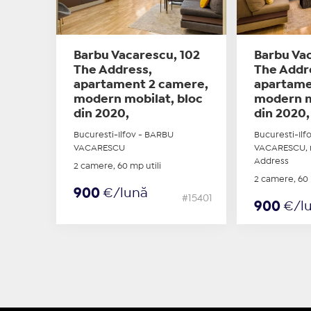
Barbu Vacarescu, 102
Barbu Vac
The Address,
The Addr
apartament 2 camere,
apartame
modern mobilat, bloc
modern m
din 2020,
din 2020,
Bucuresti-Ilfov - BARBU
Bucuresti-Ilf
VACARESCU
VACARESCU, r
Address
2 camere, 60 mp utili
2 camere, 60 
900
€/lună
#15401
900
€/l