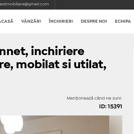
estimobiliare@gmail.com
ACASĂ
VÂNZĂRI
ÎNCHIRIERI
DESPRE NOI
ECHIPA
nnet, inchiriere
, mobilat si utilat,
Menționează când ne suni:
ID: 15391