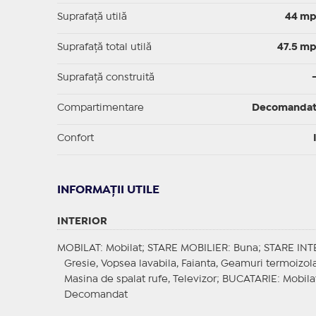
Suprafaţă utilă
44 m
Suprafaţă total utilă
47.5 m
Suprafaţă construită
Compartimentare
Decomanda
Confort
INFORMAŢII UTILE
INTERIOR
MOBILAT
: Mobilat;
STARE MOBILIER
: Buna;
STARE INT
Gresie, Vopsea lavabila, Faianta, Geamuri termoizol
Masina de spalat rufe, Televizor;
BUCATARIE
: Mobila
Decomandat