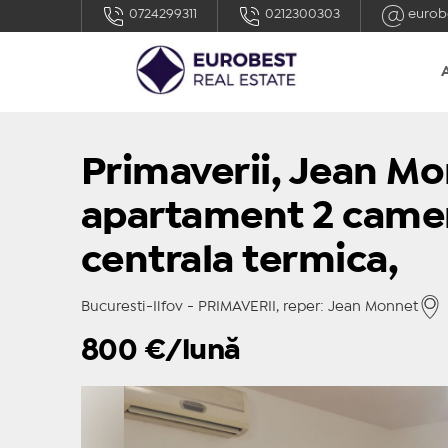
0724299311
0212300303
eurob
Primaverii, Jean Mo
apartament 2 camere
centrala termica,
Bucuresti-Ilfov - PRIMAVERII, reper: Jean Monnet
800
€/lună